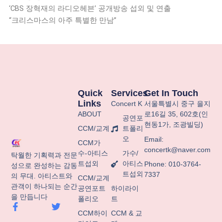
‘CBS 장혁재의 라디오헤븐’ 공개방송 섭외 및 연출
“크리스마스의 아주 특별한 만남”
Quick
Services
Get In Touch
Links
Concert K
서울특별시
중구
을지
ABOUT
로
16
길
35, 602
호
(
인
공연포
현동
1
가
,
조광빌딩
)
CCM/교계
트폴리
오
Email:
CCM가
concertk@naver.com
수-아티스
가수/
탁월한 기획력과 전문
트섭외
아티스
Phone: 010-3764-
성으로 완성하는 감동
트섭외
7337
의 무대. 아티스트와
CCM/교계
관객이 하나되는 순간
공연포트
하이라이
을 만듭니다
폴리오
트
F
T
a
w
CCM하이
CCM & 교