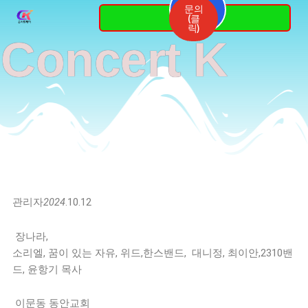
Skip
문의
3764-
(클
7337
to
릭)
Concert K
content
관리자
2024
.10.12
장나라,
소리엘, 꿈이 있는 자유, 위드,한스밴드, 대니정, 최이안,2310밴
드, 윤항기 목사
이문동 동안교회