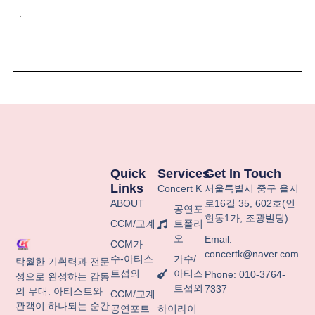
.
Quick
Services
Get In Touch
Links
Concert K
서울특별시
중구
을지
ABOUT
로
16
길
35, 602
호
(
인
공연포
현동
1
가
,
조광빌딩
)
CCM/교계
트폴리
오
Email:
CCM가
concertk@naver.com
수-아티스
가수/
탁월한 기획력과 전문
트섭외
아티스
Phone: 010-3764-
성으로 완성하는 감동
트섭외
7337
의 무대. 아티스트와
CCM/교계
관객이 하나되는 순간
공연포트
하이라이