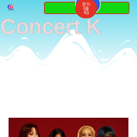
Skip
문의
3764-
(클
7337
to
릭)
Concert K
content