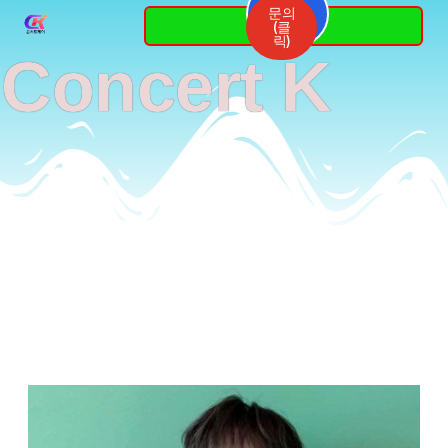
Skip
문의
3764-
(클
7337
to
릭)
Concert K
content