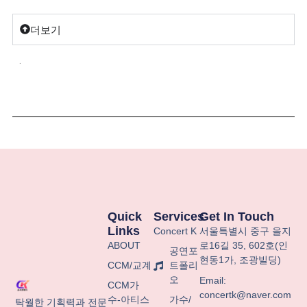
더보기
.
Quick
Services
Get In Touch
Links
Concert K
서울특별시
중구
을지
ABOUT
로
16
길
35, 602
호
(
인
공연포
현동
1
가
,
조광빌딩
)
CCM/교계
트폴리
오
Email:
CCM가
concertk@naver.com
수-아티스
가수/
탁월한 기획력과 전문