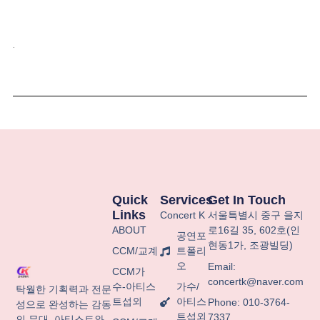
.
Quick
Services
Get In Touch
Links
Concert K
서울특별시
중구
을지
ABOUT
로
16
길
35, 602
호
(
인
공연포
현동
1
가
,
조광빌딩
)
CCM/교계
트폴리
오
Email:
CCM가
concertk@naver.com
수-아티스
가수/
탁월한 기획력과 전문
트섭외
아티스
Phone: 010-3764-
성으로 완성하는 감동
트섭외
7337
의 무대. 아티스트와