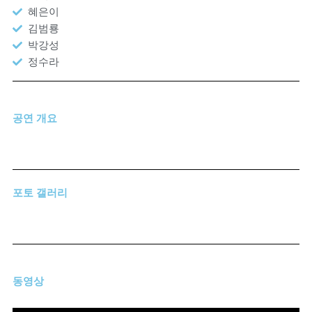
혜은이
김범룡
박강성
정수라
공연 개요
포토 갤러리
동영상