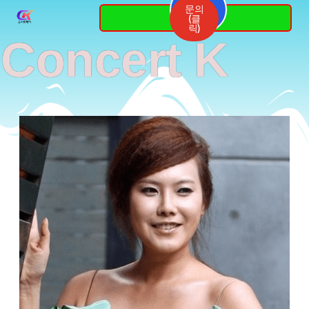
Skip
문의
3764-
(클
7337
to
릭)
Concert K
content