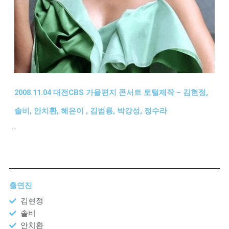
2008.11.04 대전CBS 가을편지 콘서트 토털제작 – 김현정,
솔비, 안치환, 혜은이 , 김범룡, 박강성, 정수라
.
출연진
김현정
솔비
안치환