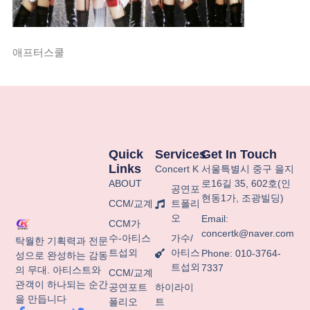
애프터스쿨
Quick
Services
Get In Touch
Links
Concert K
서울특별시
중구
을지
ABOUT
로
16
길
35, 602
호
(
인
공연포
현동
1
가
,
조광빌딩
)
CCM/교계
트폴리
오
Email:
CCM가
concertk@naver.com
수-아티스
가수/
탁월한 기획력과 전문
트섭외
아티스
Phone: 010-3764-
성으로 완성하는 감동
트섭외
7337
의 무대. 아티스트와
CCM/교계
관객이 하나되는 순간
공연포트
하이라이
을 만듭니다
폴리오
트