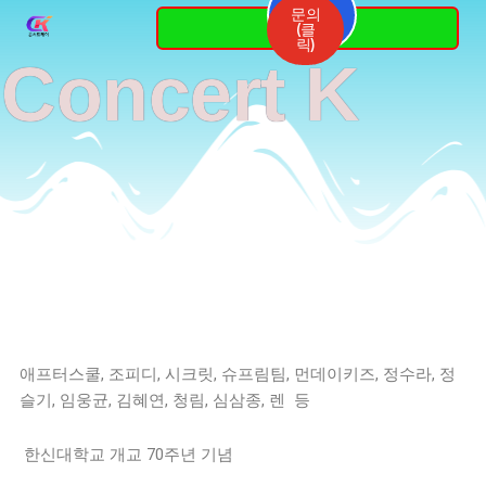
Skip
문의
3764-
(클
7337
to
릭)
Concert K
content
애프터스쿨, 조피디, 시크릿, 슈프림팀, 먼데이키즈, 정수라, 정
슬기, 임웅균, 김혜연, 청림, 심삼종, 렌 등
한신대학교 개교 70주년 기념