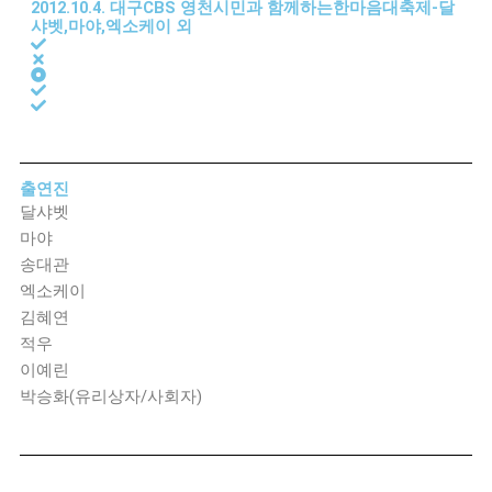
2012.10.4. 대구CBS 영천시민과 함께하는한마음대축제-달
샤벳,마야,엑소케이 외
출연진
달샤벳
마야
송대관
엑소케이
김혜연
적우
이예린
박승화(유리상자/사회자)