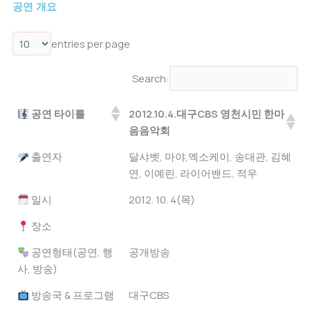
공연 개요
entries per page
Search:
공연 타이틀
2012.10.4.대구CBS 영천시민 한마
음음악회
공연 타이틀
2012.10.4.대구CBS 영천시민 한마
출연자
달샤벳, 마야,엑소케이, 송대관, 김혜
음음악회
연, 이예린, 라이어밴드, 적우
일시
2012. 10. 4(목)
장소
공연형태(공연, 행
공개방송
사, 방송)
방송국 & 프로그램
대구CBS