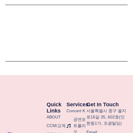
.
.
Quick
Services
Get In Touch
Links
Concert K
서울특별시
중구
을지
ABOUT
로
16
길
35, 602
호
(
인
공연포
현동
1
가
,
조광빌딩
)
CCM/교계
트폴리
오
Email: