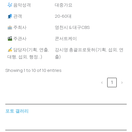
음악성격
대중가요
관객
20-60대
주최사
영천시 & 대구CBS
주관사
콘서트케이
담당자(기획, 연출,
강시영 총괄프로듓허(기획, 섭외, 연
대행, 섭외, 행정...)
출)
Showing 1 to 10 of 10 entries
‹
1
›
포토 갤러리