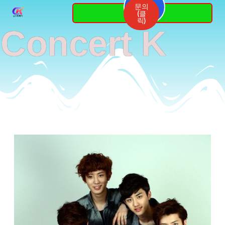
Skip
문의
3764-
(클
7337
to
릭)
Concert K
content