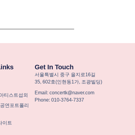
Links
Get In Touch
서울특별시
중구
을지로
16
길
35, 602
호
(
인현동
1
가
,
조광빌딩
)
Email: concertk@naver.com
-아티스트섭외
Phone: 010-3764-7337
계 공연포트폴리
라이트