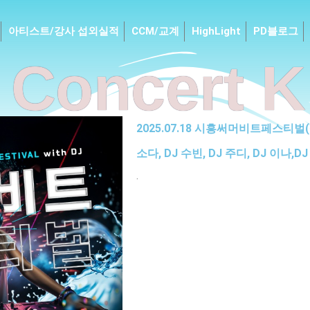
아티스트/강사 섭외실적
CCM/교계
HighLight
PD블로그
Concert K
2025.07.18 시흥써머비트페스티벌(섭
소다, DJ 수빈, DJ 주디, DJ 이나,D
.