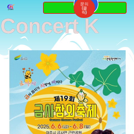
Skip
문의
3764-
(클
7337
to
릭)
Concert K
content