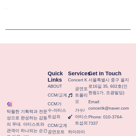
.
Quick
Services
Get In Touch
Links
Concert K
서울특별시
중구
을지
ABOUT
로
16
길
35, 602
호
(
인
공연포
현동
1
가
,
조광빌딩
)
CCM/교계
트폴리
오
Email:
CCM가
concertk@naver.com
수-아티스
가수/
탁월한 기획력과 전문
트섭외
아티스
Phone: 010-3764-
성으로 완성하는 감동
트섭외
7337
의 무대. 아티스트와
CCM/교계
관객이 하나되는 순간
공연포트
하이라이