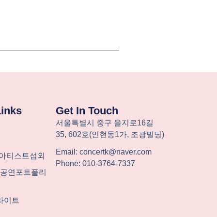
Links
Get In Touch
서울특별시
중구
을지로
16
길
35, 602
호
(
인현동
1
가
,
조광빌딩
)
Email: concertk@naver.com
-아티스트섭외
Phone: 010-3764-7337
계 공연포트폴리
라이트