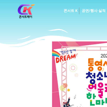
Skip
to
콘서트 K
공연/행사 실적
content