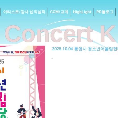
아티스트/강사 섭외실적
CCM/교계
HighLight
PD블로그
Concert K
2025.10.04 통영시 청소년어울림
.