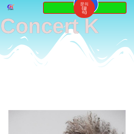
Skip
문의
3764-
(클
7337
to
릭)
Concert K
content