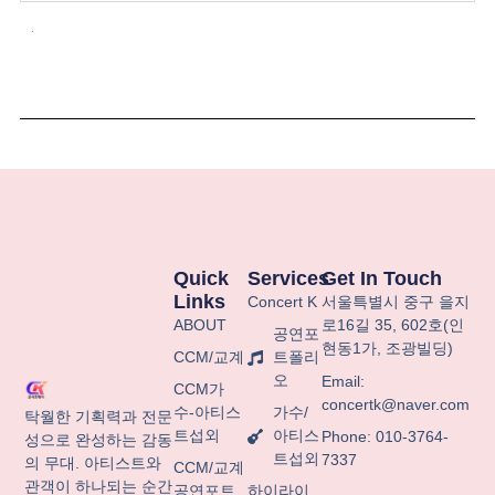
.
Quick
Services
Get In Touch
Links
Concert K
서울특별시
중구
을지
ABOUT
로
16
길
35, 602
호
(
인
공연포
현동
1
가
,
조광빌딩
)
CCM/교계
트폴리
오
Email:
CCM가
concertk@naver.com
수-아티스
가수/
탁월한 기획력과 전문
트섭외
아티스
Phone: 010-3764-
성으로 완성하는 감동
트섭외
7337
의 무대. 아티스트와
CCM/교계
관객이 하나되는 순간
공연포트
하이라이