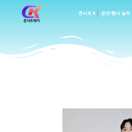
Skip
to
콘서트 K
공연/행사 실적
content