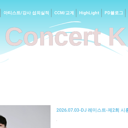
아티스트/강사 섭외실적
CCM/교계
HighLight
PD블로그
Concert K
2026.07.03-DJ 레미스트-제2회
.