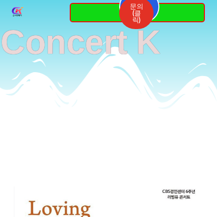
Skip
문의
3764-
(클
7337
to
릭)
Concert K
content