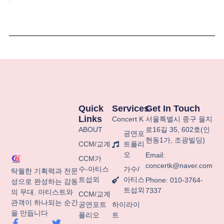
Quick
Services
Get In Touch
Links
Concert K
서울특별시
중구
을지
ABOUT
로
16
길
35, 602
호
(
인
공연포
현동
1
가
,
조광빌딩
)
CCM/교계
트폴리
오
Email:
CCM가
concertk@naver.com
수-아티스
가수/
탁월한 기획력과 전문
트섭외
아티스
Phone: 010-3764-
성으로 완성하는 감동
트섭외
7337
의 무대. 아티스트와
CCM/교계
관객이 하나되는 순간
공연포트
하이라이
을 만듭니다
폴리오
트
F
T