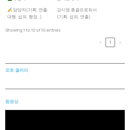
담당자(기획, 연출,
강시영 총괄프로듀서
대행, 섭외, 행정...)
(기획, 섭외, 연출)
Showing 1 to 10 of 10 entries
‹
1
›
포토 갤러리
동영상