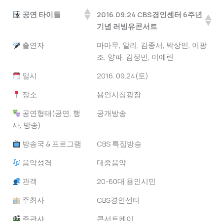
공연 타이틀
2016.09.24 CBS경인센터 6주년
기념 러빙유콘서트
공연 타이틀
2016.09.24 CBS경인센터 6주년
출연자
마마무, 알리, 김종서, 박상민, 이광
기념 러빙유콘서트
조, 양파, 김정민, 이예린
일시
2016. 09.24(토)
장소
용인시청광장
공연형태(공연, 행
공개방송
사, 방송)
방송국 & 프로그램
CBS 특집방송
음악성격
대중음악
관객
20-60대 용인시민
주최사
CBS경인센터
주관사
콘서트케이