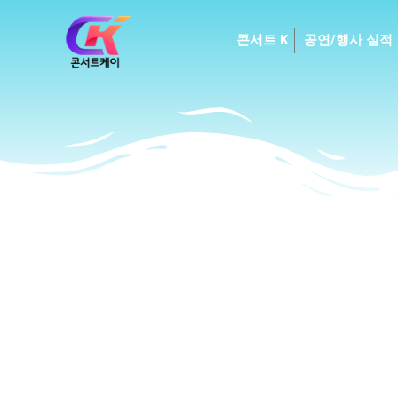
Skip
to
콘서트 K
공연/행사 실적
content