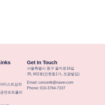
Links
Get In Touch
서울특별시
중구
을지로
16
길
35, 602
호
(
인현동
1
가
,
조광빌딩
)
Email: concertk@naver.com
-아티스트섭외
Phone: 010-3764-7337
계 공연포트폴리