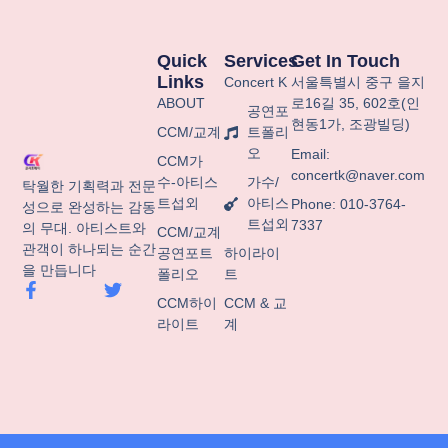
Quick
Services
Get In Touch
Links
Concert K
서울특별시
중구
을지
ABOUT
로
16
길
35, 602
호
(
인
공연포
현동
1
가
,
조광빌딩
)
CCM/교계
트폴리
오
Email:
CCM가
concertk@naver.com
수-아티스
가수/
탁월한 기획력과 전문
트섭외
아티스
Phone: 010-3764-
성으로 완성하는 감동
트섭외
7337
의 무대. 아티스트와
CCM/교계
관객이 하나되는 순간
공연포트
하이라이
을 만듭니다
폴리오
트
F
T
a
w
CCM하이
CCM & 교
c
i
라이트
계
e
t
b
t
o
e
o
r
k
-