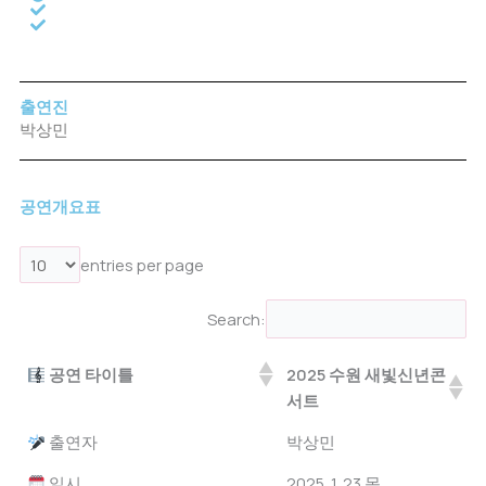
출연진
박상민
공연개요표
entries per page
Search:
공연 타이틀
2025 수원 새빛신년콘
서트
공연 타이틀
2025 수원 새빛신년콘
출연자
박상민
서트
일시
2025. 1. 23 목