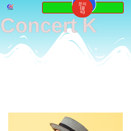
Skip
문의
3764-
(클
7337
to
릭)
Concert K
content