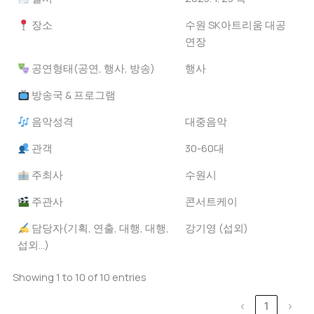
장소
수원 SK아트리움 대공
연장
공연형태(공연, 행사, 방송)
행사
방송국 & 프로그램
음악성격
대중음악
관객
30-60대
주최사
수원시
주관사
콘서트케이
담당자(기획, 연출, 대행, 대행,
강기영 (섭외)
섭외...)
Showing 1 to 10 of 10 entries
‹
1
›