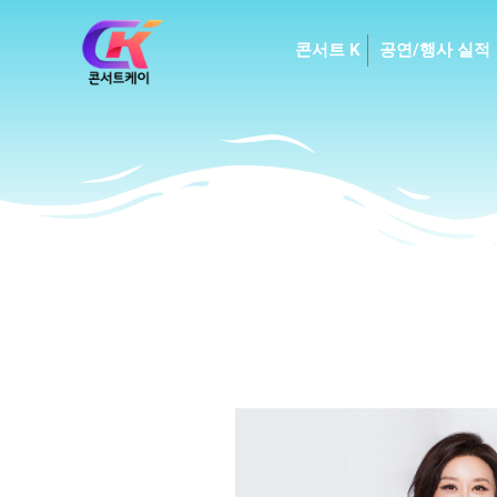
Skip
to
콘서트 K
공연/행사 실적
content