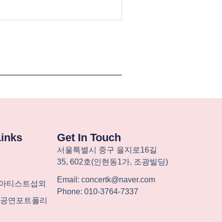
Links
Get In Touch
서울특별시
중구
을지로
16
길
35, 602
호
(
인현동
1
가
,
조광빌딩
)
Email: concertk@naver.com
-아티스트섭외
Phone: 010-3764-7337
계 공연포트폴리