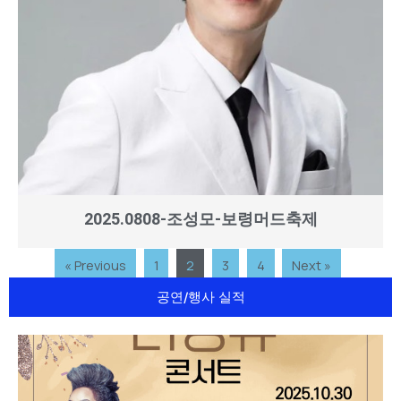
2025.0808-조성모-보령머드축제
« Previous
1
2
3
4
Next »
공연/행사 실적