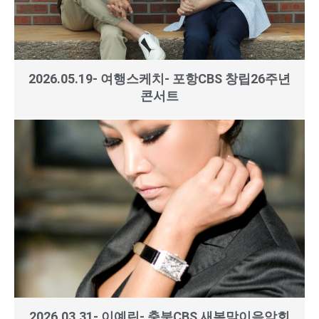
2026.05.19- 여행스케치- 포항CBS 창립26주년
콘서트
2026.03.31- 이예린- 충북CBS 새봄맞이음악회