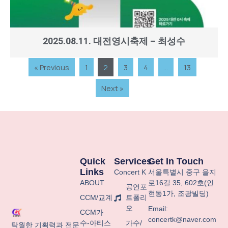
2025.08.11. 대전영시축제 – 최성수
« Previous
1
2
3
4
…
13
Next »
Quick
Services
Get In Touch
Links
Concert K
서울특별시
중구
을지
ABOUT
로
16
길
35, 602
호
(
인
공연포
현동
1
가
,
조광빌딩
)
CCM/교계
트폴리
오
Email:
CCM가
concertk@naver.com
수-아티스
가수/
탁월한 기획력과 전문