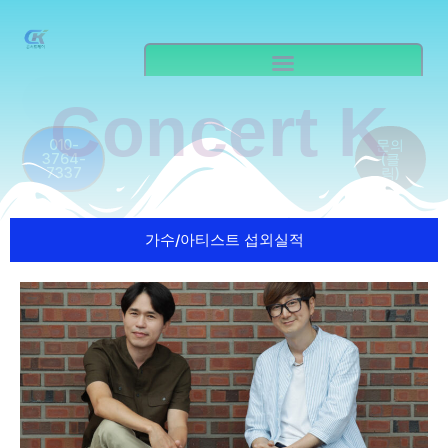
Skip
to
content
Search
Concert K
010-
문의
3764-
(클
7337
릭)
가수/아티스트 섭외실적