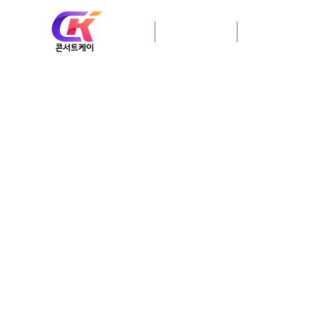
Skip
to
콘서트 K
공연/행사 실적
아티스트/강사
content