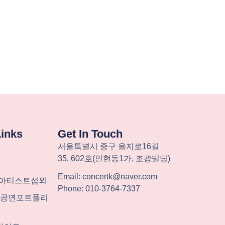
Links
Get In Touch
서울특별시
중구
을지로
16
길
35, 602
호
(
인현동
1
가
,
조광빌딩
)
Email: concertk@naver.com
-아티스트섭외
Phone: 010-3764-7337
계 공연포트폴리