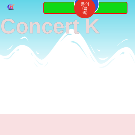
Skip
문의
3764-
(클
7337
to
릭)
Concert K
content