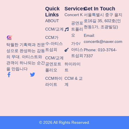
Quick
Services
Get In Touch
Links
Concert K
서울특별시
중구
을지
ABOUT
로
16
길
35, 602
호
(
인
공연포
현동
1
가
,
조광빌딩
)
CCM/교계
트폴리
오
Email:
CCM가
concertk@naver.com
수-아티스
가수/
탁월한 기획력과 전문
트섭외
아티스
Phone: 010-3764-
성으로 완성하는 감동
트섭외
7337
의 무대. 아티스트와
CCM/교계
관객이 하나되는 순간
공연포트
하이라이
을 만듭니다
폴리오
트
F
T
a
w
CCM하이
CCM & 교
c
i
라이트
계
e
t
b
t
o
e
o
r
k
-
f
© 2026 All Rights Reserved.