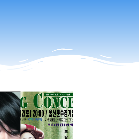
문의 (섭외/공연)
ghLight
PD블로그
010-3764-7337