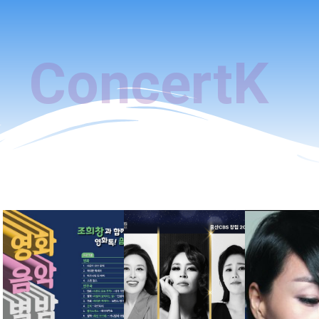
공연/행사 실적
아티스트/강사 섭외실적
CCM/교계
Hi
검
색
ABOUT
ConcertK