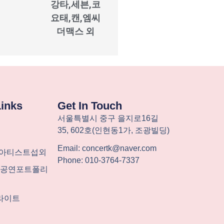
강타,세븐,코
요태,캔,엠씨
더맥스 외
Links
Get In Touch
서울특별시
중구
을지로
16
길
35, 602
호
(
인현동
1
가
,
조광빌딩
)
Email: concertk@naver.com
-아티스트섭외
Phone: 010-3764-7337
계 공연포트폴리
라이트