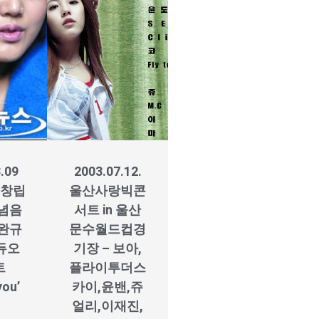
.09
2003.07.12.
 창립
울산사랑빅콘
념음
서트 in 울산
박완규
문수월드컵경
듀오
기장 – 보아,
트
플라이투더스
you’
카이,윤밴,쥬
얼리,이재진,