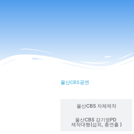
Skip
Search
콘서트 K
to
content
울산CBS공연
울산CBS 전체공연
울산CBS 자체제작
울산CBS 강기영PD
제작대행(섭외, 총연출 )