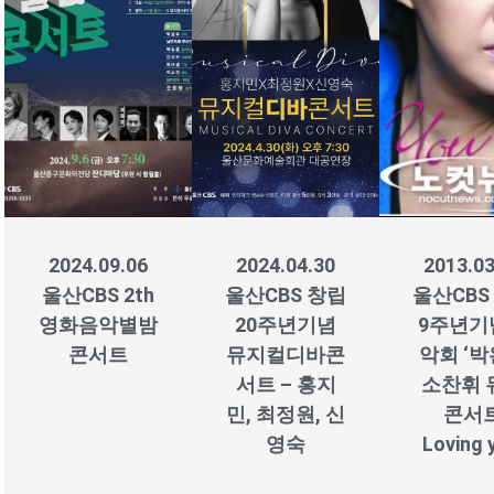
2024.09.06
2024.04.30
2013.03
울산CBS 2th
울산CBS 창립
울산CBS
영화음악별밤
20주년기념
9주년기
콘서트
뮤지컬디바콘
악회 ‘
서트 – 홍지
소찬휘 
민, 최정원, 신
콘서
영숙
Loving 