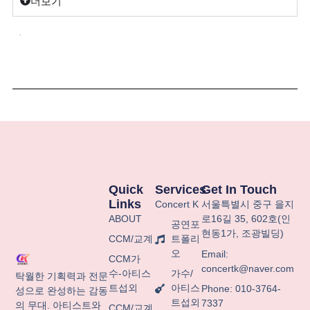
더보기
.
Quick
Services
Get In Touch
Links
Concert K
서울특별시
중구
을지
ABOUT
로
16
길
35, 602
호
(
인
공연포
현동
1
가
,
조광빌딩
)
CCM/교계
트폴리
오
Email:
CCM가
concertk@naver.com
수-아티스
가수/
탁월한 기획력과 전문
트섭외
아티스
Phone: 010-3764-
성으로 완성하는 감동
트섭외
7337
의 무대. 아티스트와
CCM/교계