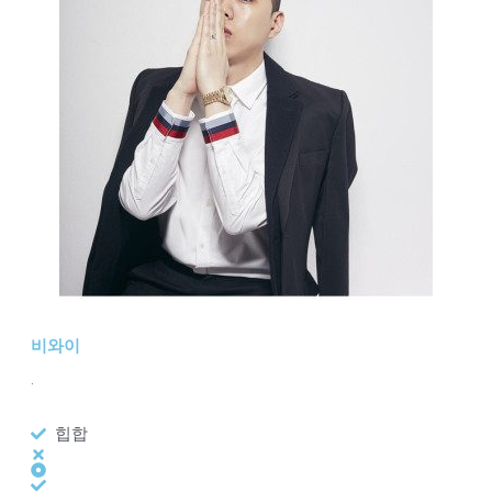
비와이
.
힙합