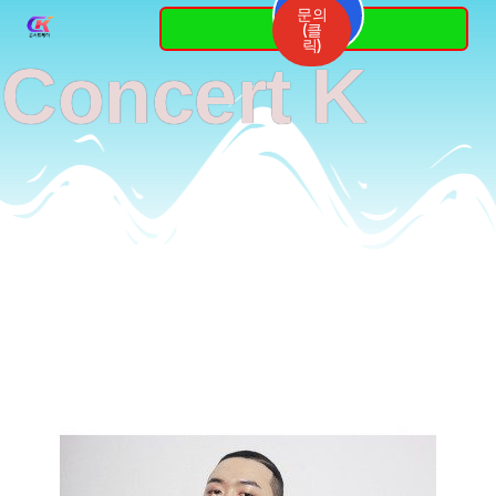
Skip
문의
3764-
(클
7337
to
릭)
Concert K
content