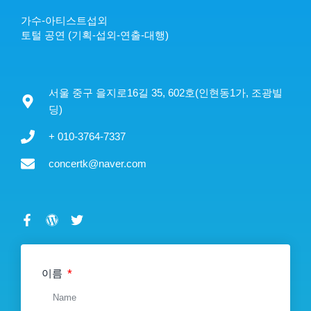
가수-아티스트섭외
토털 공연 (기획-섭외-연출-대행)
서울 중구 을지로16길 35, 602호(인현동1가, 조광빌
딩)
+ 010-3764-7337
concertk@naver.com
F
W
T
a
o
w
c
r
i
e
d
t
b
P
t
이름
o
r
e
o
e
r
k
s