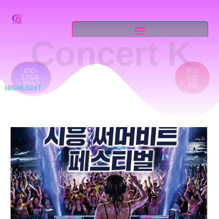
Skip
to
content
Concert K
Search
010-
문의
3764-
(클
7337
릭)
HIGHLIGHT
HIGHLIGHT