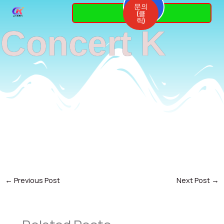
Skip
문의
3764-
(클
7337
to
릭)
Concert K
content
←
Previous Post
Next Post
→