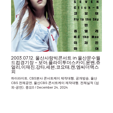
2003.07.12. 울산사랑빅콘서트 in 울산문수월
드컵경기장 – 보아,플라이투더스카이,윤밴,쥬
얼리,이재진,강타,세븐,코요태,캔,엠씨더맥스
외
하이라이트
,
CBS본사 콘서트케이 제작대행
,
공개방송
,
울산
CBS 전체공연
,
울산CBS 콘서트케이 제작대행
,
전체실적 (섭
외-공연)
,
중요0
/
December 24, 2024