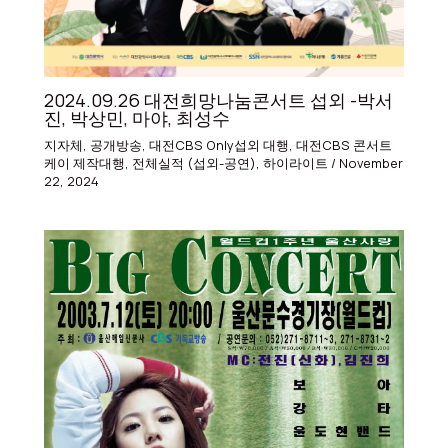
2024.09.26 대전희망나눔콘서트 섭외 -박서
진, 박상민, 마야, 최성수
지자체
,
공개방송
,
대전CBS Only섭외 대행
,
대전CBS 콘서트
케이 제작대행
,
전체실적 (섭외-공연)
,
하이라이트
/
November
22, 2024