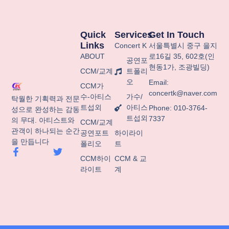
Quick
Services
Get In Touch
Links
Concert K
서울특별시
중구
을지
ABOUT
로
16
길
35, 602
호
(
인
공연포
현동
1
가
,
조광빌딩
)
CCM/교계
트폴리
오
Email:
CCM가
concertk@naver.com
수-아티스
가수/
탁월한 기획력과 전문
트섭외
아티스
Phone: 010-3764-
성으로 완성하는 감동
트섭외
7337
의 무대. 아티스트와
CCM/교계
관객이 하나되는 순간
공연포트
하이라이
을 만듭니다
폴리오
트
F
T
a
w
CCM하이
CCM & 교
c
i
라이트
계
e
t
b
t
o
e
o
r
k
-