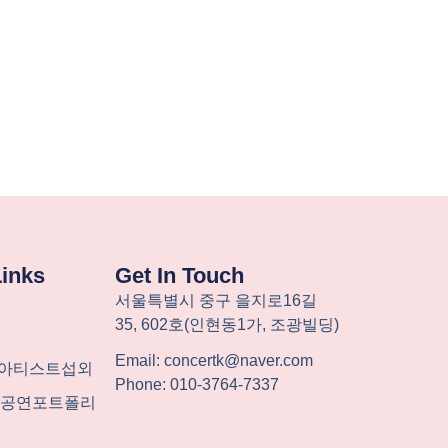
Links
Get In Touch
서울특별시
중구
을지로
16
길
35, 602
호
(
인현동
1
가
,
조광빌딩
)
Email: concertk@naver.com
-아티스트섭외
Phone: 010-3764-7337
계 공연포트폴리