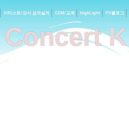
아티스트/강사 섭외실적
CCM/교계
HighLight
PD블로그
Concert K